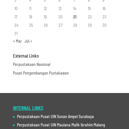
3
4
5
6
7
8
9
10
11
12
13
14
15
16
17
18
19
20
21
22
23
24
25
26
27
28
29
30
31
« Mar
Jul »
External Links
Perpustakaan Nasional
Pusat Pengembangan Pustakawan
INTERNAL LINKS
Perpustakaan Pusat UIN Sunan Ampel Surabaya
Perpustakaan Pusat UIN Maulana Malik Ibrahim Malang