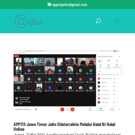
apptisjatim@gmail.com
APPTIS Jawa Timur Jalin Silaturrahim Melalui Halal Bi Halal
Online
Jumat, 21 Mei 2021, kondisi pandemi Covid-19 tidak menghalangi