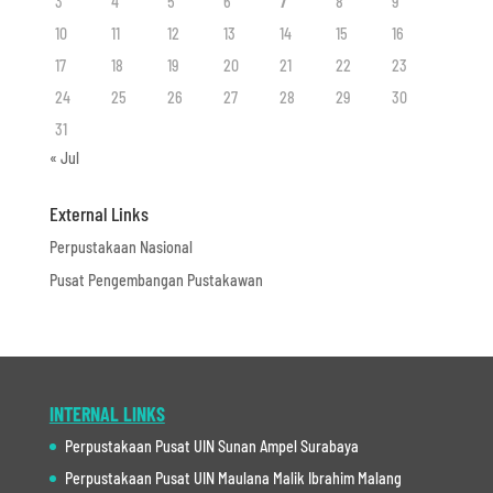
3
4
5
6
7
8
9
10
11
12
13
14
15
16
17
18
19
20
21
22
23
24
25
26
27
28
29
30
31
« Jul
External Links
Perpustakaan Nasional
Pusat Pengembangan Pustakawan
INTERNAL LINKS
Perpustakaan Pusat UIN Sunan Ampel Surabaya
Perpustakaan Pusat UIN Maulana Malik Ibrahim Malang