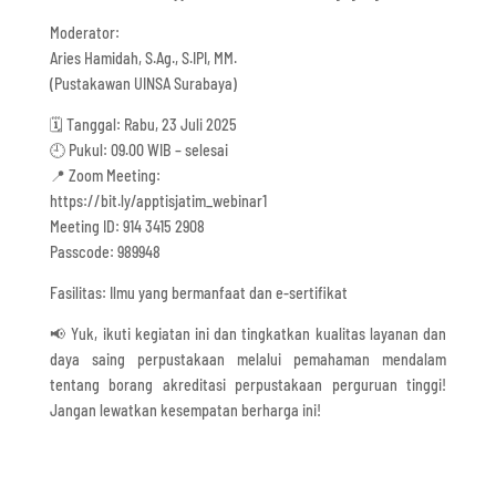
Moderator:
Aries Hamidah, S.Ag., S.IPI, MM.
(Pustakawan UINSA Surabaya)
🗓 Tanggal: Rabu, 23 Juli 2025
🕘 Pukul: 09.00 WIB – selesai
📍 Zoom Meeting:
https://bit.ly/apptisjatim_webinar1
Meeting ID: 914 3415 2908
Passcode: 989948
Fasilitas: Ilmu yang bermanfaat dan e-sertifikat
📢 Yuk, ikuti kegiatan ini dan tingkatkan kualitas layanan dan
daya saing perpustakaan melalui pemahaman mendalam
tentang borang akreditasi perpustakaan perguruan tinggi!
Jangan lewatkan kesempatan berharga ini!